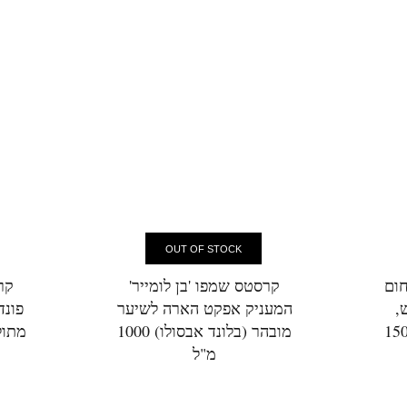
OUT OF STOCK
חום
קרסטס שמפו 'בן לומייר'
קר
,
המעניק אפקט הארה לשיער
פונד
וני עד עבה (נוטריטיב) 150
מובהר (בלונד אבסולו) 1000
מתול
מ"ל