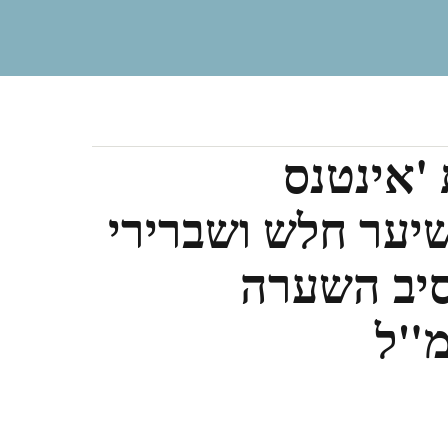
'אינטנס
שיער חלש ושברירי
יב השערה