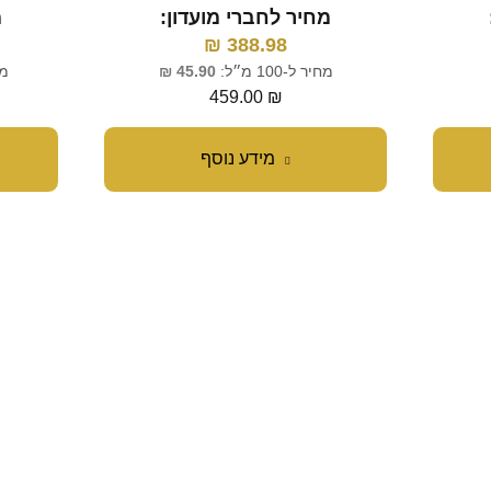
מחיר לחברי מועדון:
מ
₪
388.98
מחיר ל-100 מ״ל:
45.90
₪
מחי
459.00
₪
מידע נוסף