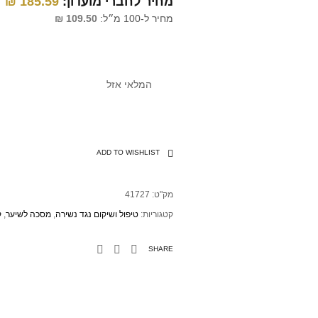
מחיר לחברי מועדון:
185.59
₪
מחיר ל-100 מ״ל:
109.50
₪
המלאי אזל
ADD TO WISHLIST
מק"ט:
41727
קטגוריות:
טיפול ושיקום נגד נשירה
,
מסכה לשיער
,
ק
SHARE