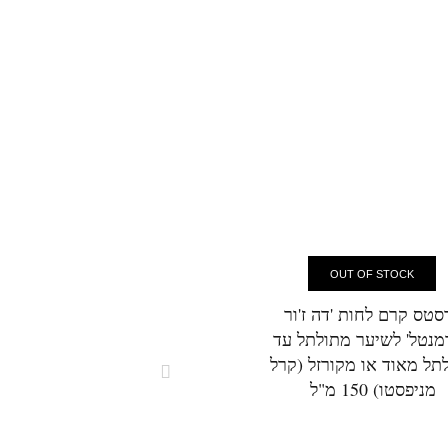
OUT OF STOCK
סטס קרם לחות 'דה ז'ור
קרסטס שמפו 'בן נוטרי
מנטל' לשיער מתולתל עד
פורטיפיאנט' לשיער יבש, 
תל מאוד או מקורזל (קרל
ושברירי המחזק את סי
מניפסטו) 150 מ"ל
השערה (ג'נסיס) 1000 מ"ל