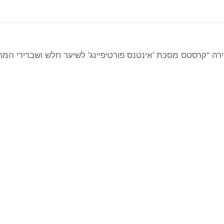
רה “קרסטס מסכת 'אינטנס פורטיפיינג' לשיער חלש ושברירי ה