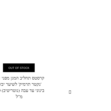
OUT OF STOCK
קרסטס תחליב המגן מפני 
'נקטר תרמיק' לשיער יבש
בינ
מ”ל