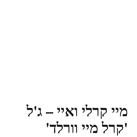
מיי קרלי ואיי – ג'ל
'קרל מיי וורלד'