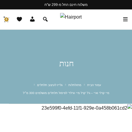
משלוח חינם החל מ-299 ש"ח
0
חנות
עמוד הבית
מתולתלות
גלייז לעיצוב תלתלים
מיי קרלי ואיי – ג'ל 'קרל מיי וורלד' לפיסול תלתלים מושלמים 300 מ״ל