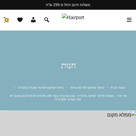
משלוח חינם החל מ-299 ש"ח
0
חנות
עמוד הבית
טיפול ושיקום לפי סוג שיער
טיפול ושיקום לשיער מובהר בלונדיני
מיי ואיי – מסכת סילבר לשיער בלונדיני, עם גוונים או בוגר ללא מלחים ולניטרול גוון צהוב לא
רצוי בשיער 500 מ"ל