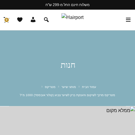
משלוח חינם החל מ-299 ש"ח
0
חנות
עמוד הבית
מותגי שיער
מטריקס
מטריקס מרכך לשיקום והענקת ברק לשיער צבוע (קולור אובססד) 1000 מ"ל