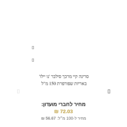
סרינה קיי מרכך סילבר 'נו יילו'
פול 
באריזת שפורפרת 150 מ"ל
לטיפ
מחיר לחברי מועדון:
72.03
₪
מ
מחיר ל-100 מ״ל:
56.67
₪
מח