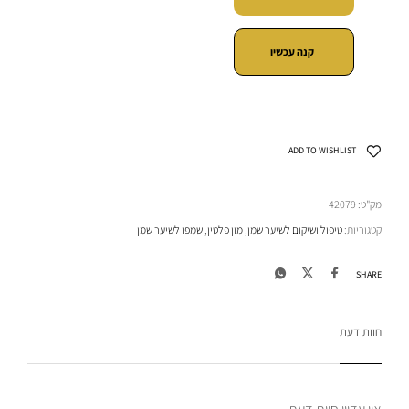
קנה עכשיו
ADD TO WISHLIST
מק"ט:
42079
קטגוריות:
טיפול ושיקום לשיער שמן
,
מון פלטין
,
שמפו לשיער שמן
SHARE
חוות דעת