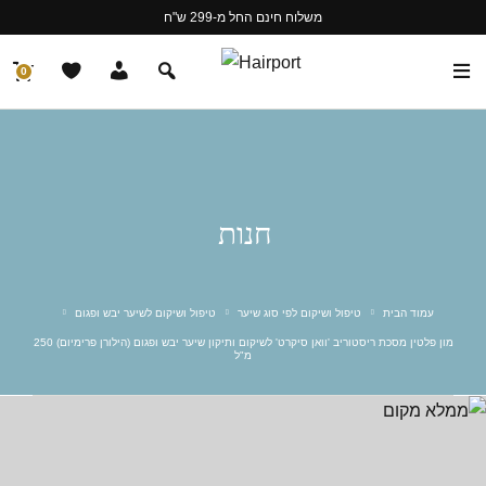
משלוח חינם החל מ-299 ש"ח
0
חנות
עמוד הבית
טיפול ושיקום לפי סוג שיער
טיפול ושיקום לשיער יבש ופגום
מון פלטין מסכת ריסטוריב 'וואן סיקרט' לשיקום ותיקון שיער יבש ופגום (הילורן פרימיום) 250
מ"ל