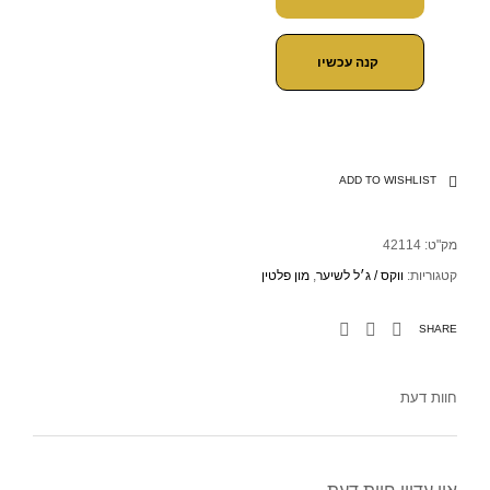
קנה עכשיו
ADD TO WISHLIST
מק"ט:
42114
קטגוריות:
ווקס / ג׳ל לשיער
,
מון פלטין
SHARE
חוות דעת