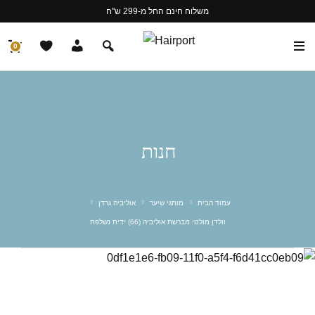
משלוח חינם החל מ-299 ש"ח
0
חנות
עמוד הבית
מותגי שיער
אוליביה גרדן
וולדן מולטי מברשת אוליביה (66) ידית נשלפת