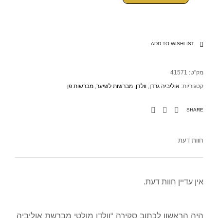
ADD TO WISHLIST
מק"ט:
41571
קטגוריות:
אוליביה גרדן
,
וולדן
,
מברשות לשיער
,
מברשות פן
SHARE
חוות דעת
אין עדיין חוות דעת.
היה הראשון לכתוב סקירה “וולדן מולטי מברשת אוליביה