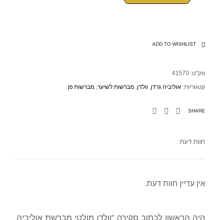
ADD TO WISHLIST
מק"ט:
41570
קטגוריות:
אוליביה גרדן
,
וולדן
,
מברשות לשיער
,
מברשות פן
SHARE
חוות דעת
אין עדיין חוות דעת.
היה הראשון לכתוב סקירה “וולדן מולטי מברשת אוליביה