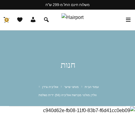
משלוח חינם החל מ-299 ש"ח
0
חנות
עמוד הבית
מותגי שיער
אוליביה גרדן
וולדן מולטי מברשת אוליביה (56) ידית נשלפת