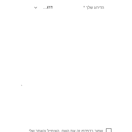
הדירוג שלך
*
שמור בדפדפן זה את השם, האימייל והאתר שלי