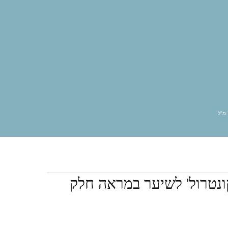
אגו
אובליפיחה
אוקטן פרל
אייזיק קוסמטיקס
אנגליקה
ארגניה
בייביליס פרו
ג’ויקו
גול
גליזנטין
היירסנס
וולדן
לה בוטה
לה ריץ
מטריקס
מיי וואי
ססוניק
סקסי הייר
פסטל
פרקום
קורטקס ביוטי
קוריוליס
שוורצקופ
שמן מרוקאי
קונטרול' לשיער במראה חלק