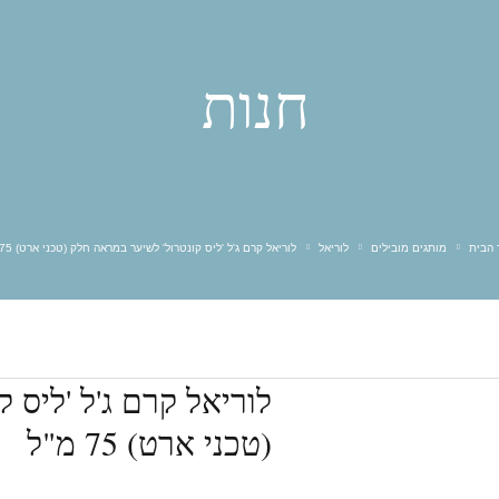
K18
אבלנץ
אולייר
אולפלקס
אינפינטי
אליאן
חנות
בי יו
ביוטופ
גדעון קוסמטיקס
גוטוקולה
דניאל׳ס
הייר סטארס HS
וולנס
טופיק
מון פלטין
מורנה מיה
מילר
סאקסס
פאוור אלמנטס
פול מיטשל
 הבית
מותגים מובילים
לוריאל
לוריאל קרם ג'ל 'ליס קונטרול' לשיער במראה חלק (טכני ארט) 75 מ"ל
קאדוס
קווה קווה
קריסטס
רבלון
לוריאל קרם ג'ל 'ליס 
(טכני ארט) 75 מ"ל