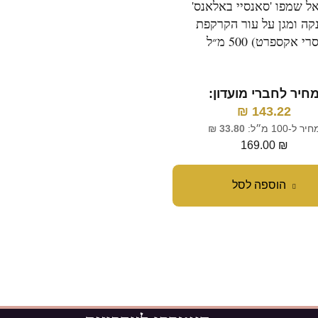
אל שמפו 'סאנסיי באלאנס'
לוריאל שמפו 'ויטמינו קול
קה ומגן על עור הקרקפת
לשיער צבוע (סרי אקספר
רי אקספרט) 500 מ״ל
1500 מ"ל
חיר לחברי מועדון:
מחיר לחברי מועדון:
₪
405.93
₪
143.22
יר ל-100 מ״ל:
33.80
₪
מחיר ל-100 מ״ל:
31.93
₪
479.00
₪
169.00
₪
הוספה לסל
הוספה לסל