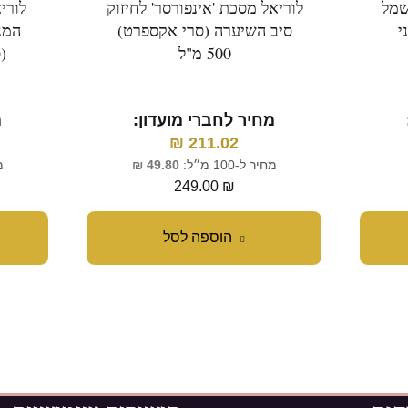
שמל
לוריאל מסכת 'אינפורסר' לחיזוק
לורי
 (טכני
סיב השיערה (סרי אקספרט)
המנ
500 מ"ל
(ס
מחיר לחברי מועדון:
מ
₪
211.02
מחיר ל-100 מ״ל:
49.80
₪
מח
249.00
₪
הוספה לסל