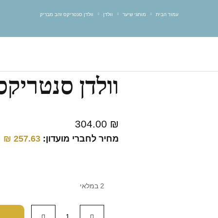
עמוד הבית
מותגי שיער
וולדן
וולדן סנטריקס זהב מבריק
וולדן סנטריקס
304.00
₪
מחיר לחברי מועדון:
257.63
₪
2 במלאי