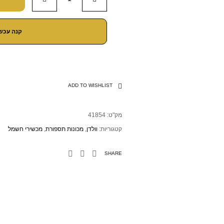
קנה עכשי
ADD TO WISHLIST
מק"ט:
41854
קטגוריות:
וולדן
,
מכונות תספורת
,
מכשירי חשמל
SHARE