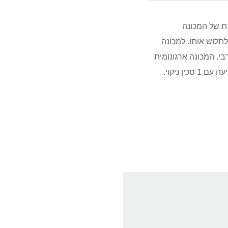
: לתספורות, לקרחות ולעיצוב זקנים. סכין ה-T המיוחדת של המכונה
מ מבלי למשוך בשיער או לתלוש אותו. למכונה
י. המכונה ארגונומית
ומתאימה למשתמש ימני או שמאלי. המכונה מסופקת עם 3 מסרקיות: 2, 4, 8 מ"מ. המכונה מגיעה עם 1 סכין ניקוי.