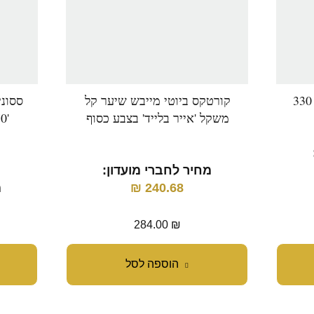
קורטקס ביוטי מייבש שיער קל
ססוני
משקל 'אייר בלייד' בצבע כסוף
מחיר לחברי מועדון:
240.68
₪
מ
284.00
₪
הוספה לסל