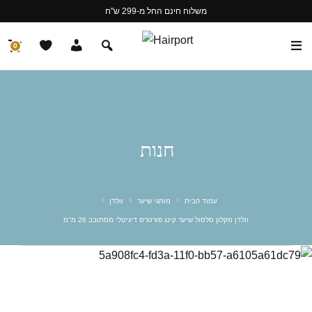
משלוח חינם החל מ-299 ש"ח
0
חנות
עמוד הבית
מותגי שיער
וולדן
וולדן מקלון סלסול שיער קינג פורטרס דיגיטלי מסתובב 26 מ"מ