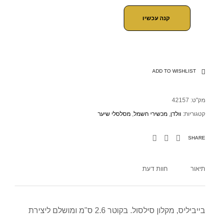
קנה עכשיו
ADD TO WISHLIST
מק"ט:
42157
קטגוריות:
וולדן
,
מכשירי חשמל
,
מסלסלי שיער
SHARE
תיאור
חוות דעת
בייביליס, מקלון סילסול. בקוטר 2.6 ס"מ ומושלם ליצירת