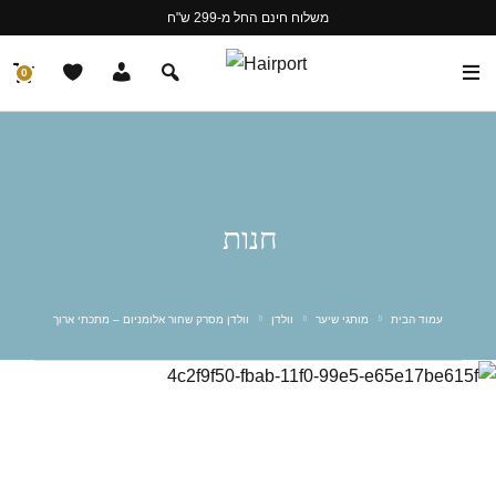
משלוח חינם החל מ-299 ש"ח
0
חנות
עמוד הבית
מותגי שיער
וולדן
וולדן מסרק שחור אלומניום – מתכתי ארוך