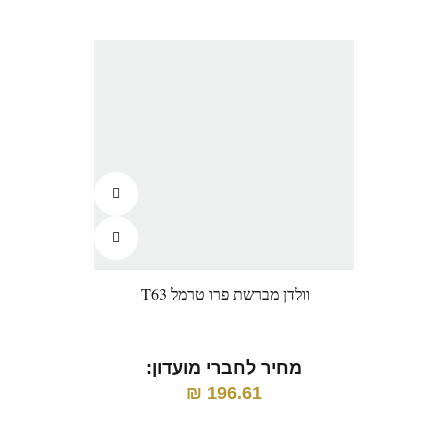
וולדן מברשת פרו טרמל T63
וול
מחיר לחברי מועדון:
196.61
₪
מ