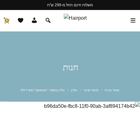
משלוח חינם החל מ-299 ש"ח
0
חנות
עמוד הבית
מותגי שיער
וולדן
וולדן מספרי "מטסוקה" פופ דילול