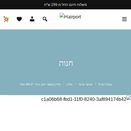
משלוח חינם החל מ-299 ש"ח
0
חנות
עמוד הבית
מותגי שיער
וולדן
וולדן מספרי זהב ורוד "6 WD גולד