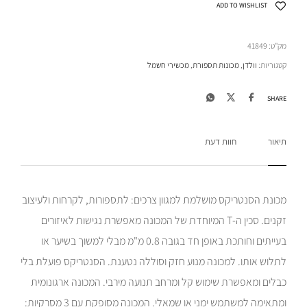
ADD TO WISHLIST
מק"ט:
41849
קטגוריות:
וולדן
,
מכונות תספורת
,
מכשירי חשמל
SHARE
תיאור
חוות דעת
מכונת הסנטריקס מושלמת למגוון צרכים: לתספורות, לקרחות ולעיצוב
זקנים. סכין ה-T המיוחדת של המכונה מאפשרת נגישות לאיזורים
בעייתים וחותכת באופן חד בגובה 0.8 מ"מ מבלי למשוך בשיער או
לתלוש אותו. למכונה מנוע חזק וסוללה נטענת. הסנטריקס פועלת בלי
כבלים ומאפשרת שימוש קל ומרחב תנועה מירבי. המכונה ארגונומית
ומתאימה למשתמש ימני או שמאלי. המכונה מסופקת עם 3 מסרקיות: