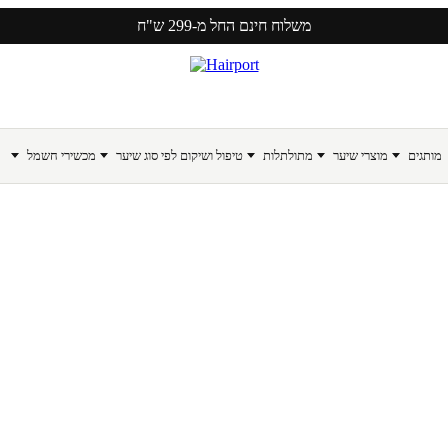
משלוח חינם החל מ-299 ש"ח
מותגים
מוצרי שיער
מתולתלות
טיפול ושיקום לפי סוג שיער
מכשירי חשמל