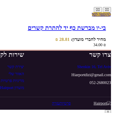
הוספה לסל
בי-יו מברשת כף יד להתרת קשרים
מחיר לחברי מועדון:
28.81
₪
34.00
₪
צרו קשר
שירות לקו
Shenkin 16, Tel Aviv
יצירת קשר
האזור שלי
Hiarportdizi@gmail.com
מדיניות פרטיות
052-2680023
מועדון Hairport
פרטיות
עזרה