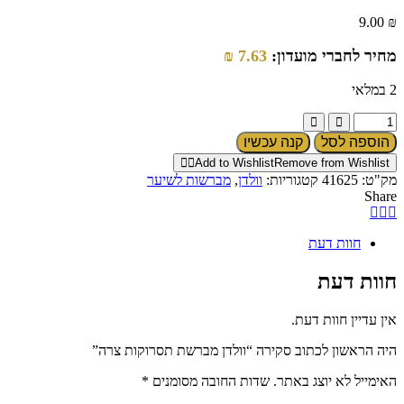
9.00
₪
מחיר לחברי מועדון:
7.63
₪
2 במלאי
כמות
של
הוספה לסל
קנה עכשיו
וולדן
Add to Wishlist
Remove from Wishlist
מברשת
מק"ט:
41625
קטגוריות:
וולדן
,
מברשות לשיער
תסרוקות
Share
צרה
חוות דעת
חוות דעת
אין עדיין חוות דעת.
היה הראשון לכתוב סקירה “וולדן מברשת תסרוקות צרה”
האימייל לא יוצג באתר.
שדות החובה מסומנים
*