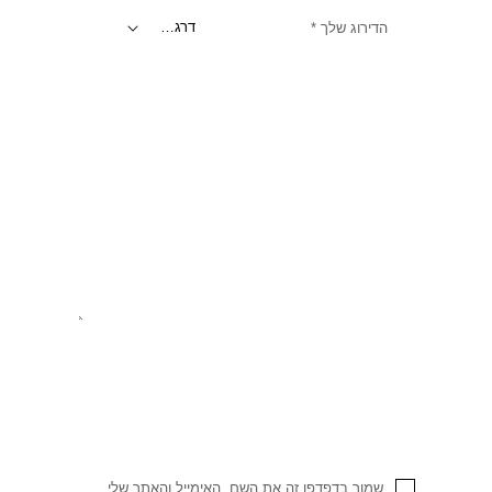
הדירוג שלך
*
שמור בדפדפן זה את השם, האימייל והאתר שלי