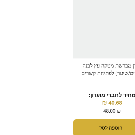
דן מברשת מטקה עץ לבנה
מברשת כף יד לסירוק הש
ים/שיער) לפתיחת קשרים
והתרת קשרים בצבע שח
חיר לחברי מועדון:
מחיר לחברי מועדון:
₪
29.66
₪
40.68
35.00
₪
48.00
₪
הוספה לסל
הוספה לסל