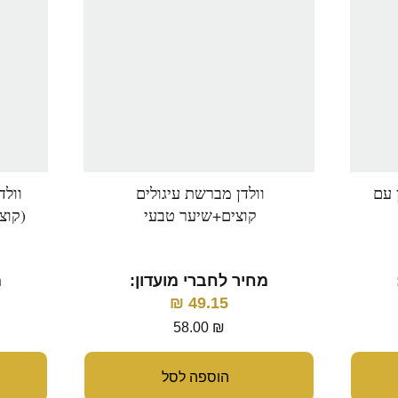
 עם
וולדן מברשת עיגולים
וול
קוצים+שיער טבעי
(קוצ
מחיר לחברי מועדון:
מ
₪
49.15
58.00
₪
הוספה לסל