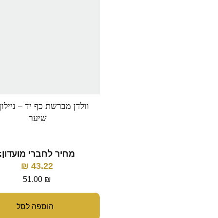
וולדן מברשת כף יד – ניילון
שיער
מחיר לחברי מועדון:
₪
43.22
51.00
₪
הוספה לסל