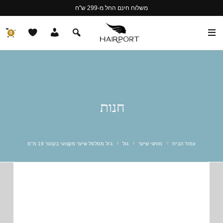
משלוח חינם החל מ-299 ש"ח
0
חנות
עמוד הבית
מותגי שיער
גול
ג'ול מסלסל שיער מקצועי בקוטר 19 מ"מ