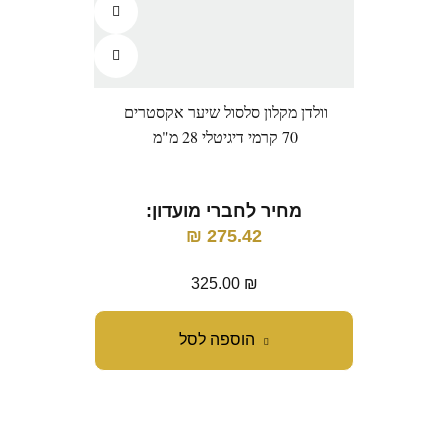
וולדן מקלון סלסול שיער אקסטרים
וולדן 
70 קרמי דיגיטלי 28 מ"מ
מחיר לחברי מועדון:
מ
₪
275.42
325.00
₪
הוספה לסל