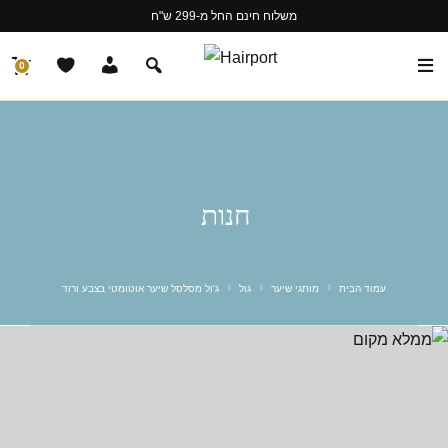
משלוח חינם החל מ-299 ש"ח
0
חנות
עמוד הבית
מותגי שיער
גול
ג'ול מסלסל שיער אוטומטי בצבע ורוד