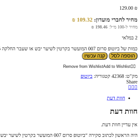
129.00
₪
מחיר לחברי מועדון:
109.32
₪
מחיר ל-100 מ״ל:
198.46
₪
2 במלאי
כמות של ביוטופ סרום 007 המועשר בקרטין לשיער יבש או שעבר החלקה 65 מ"ל
הוספה לסל
קנה עכשיו
Remove from Wishlist
Add to Wishlist
מק"ט:
42368
קטגוריה:
ביוטופ
Share
חוות דעת
חוות דעת
אין עדיין חוות דעת.
היה הראשון לכתוב סקירה “ביוטופ סרום 007 המועשר בקרטין לשיער יבש או שעבר החלקה 65 מ"ל”