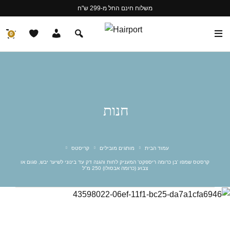
משלוח חינם החל מ-299 ש"ח
0
חנות
עמוד הבית
מותגים מובילים
קריסטס
קרסטס שמפו 'בן כרומה ריספקט' המעניק לחות והגנה דק עד בינוני לשיער יבש, פגום או
צבוע (כרומה אבסולו) 250 מ"ל