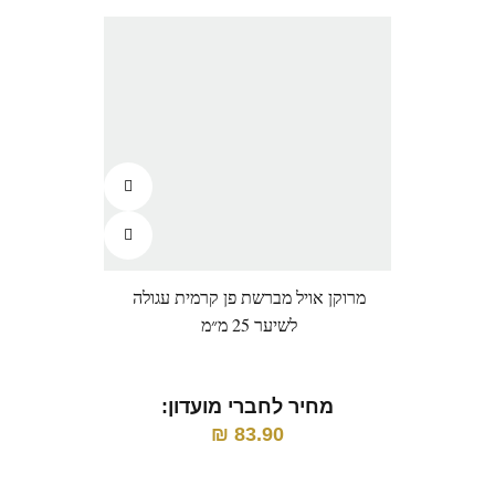
מרוקן אויל מברשת פן קרמית עגולה
מרוק
לשיער 25 מ״מ
המ
מחיר לחברי מועדון:
83.90
₪
מ
מח