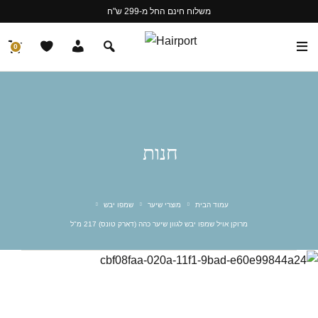
משלוח חינם החל מ-299 ש"ח
0
חנות
עמוד הבית
מוצרי שיער
שמפו יבש
מרוקן אויל שמפו יבש לגוון שיער כהה (דארק טונס) 217 מ"ל