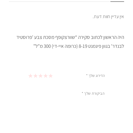
אין עדיין חוות דעת.
היה הראשון לכתוב סקירה “שוורצקופף מסכת צבע 'פרוסטיד
לבנדר' בגוון פיגמנט 8-19 (כרומה איי-די) 300 מ"ל”
הדירוג שלך
*
1 מתוך 5 כוכבים
2 מתוך 5 כוכבים
3 מתוך 5 כוכבים
4 מתוך 5 כוכבים
5 מתוך 5 כוכבים