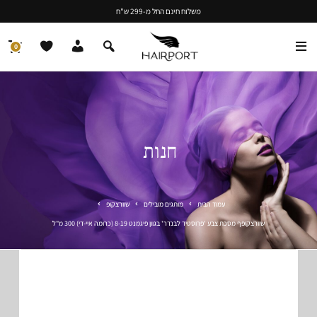
משלוח חינם החל מ-299 ש"ח
0
חנות
עמוד הבית
מותגים מובילים
שוורצקופ
שוורצקופף מסכת צבע 'פרוסטיד לבנדר' בגוון פיגמנט 8-19 (כרומה איי-די) 300 מ"ל