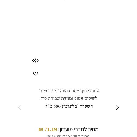
שוורצקופף מסכת הזנה 'דיפ ריפייר'
שוור
לשיקום עמוק ומניעת שבירת סיה
וגמ
השערה (בלונדמי) 500 מ"ל
לעיצ
מחיר לחברי מועדון:
71.19
₪
מחי
מחיר ל-100 מ״ל:
16.80
₪