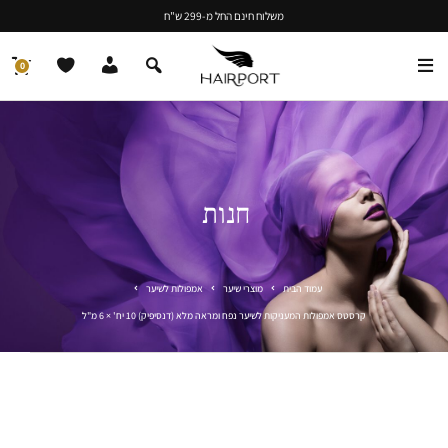
משלוח חינם החל מ-299 ש"ח
0
חנות
עמוד הבית
מוצרי שיער
אמפולות לשיער
קרסטס אמפולות המעניקות לשיער נפח ומראה מלא (דנסיפיק) 10 יח' × 6 מ"ל