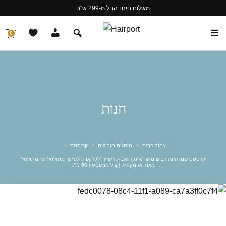
משלוח חינם החל מ-299 ש"ח
0
חנות
עמוד הבית
מותגים מובילים
קריסטס
קרסטס שמן הזנה רב שימושי 'אינקרויאבול ריפייר' לקרקפת ולשיער מתולתל עד מתולתל
מאוד או מקורזל (קרל מניפסטו) 50 מ"ל