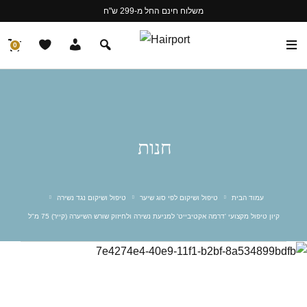
משלוח חינם החל מ-299 ש"ח
0
חנות
עמוד הבית
טיפול ושיקום לפי סוג שיער
טיפול ושיקום נגד נשירה
קיון טיפול מקצועי 'דרמה אקטיבייט' למניעת נשירה ולחיזוק שורש השיערה (קייר) 75 מ"ל