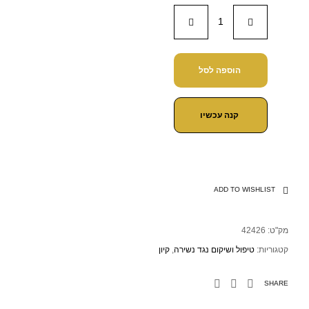
הוספה לסל
קנה עכשיו
ADD TO WISHLIST
מק"ט:
42426
קטגוריות:
טיפול ושיקום נגד נשירה
,
קיון
SHARE