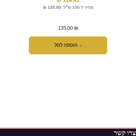
114.41
₪
מ
מחיר ל-100 מ״ל:
135.00
₪
מח
135.00
₪
הוספה לסל
צרו קשר