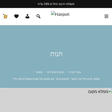
משלוח חינם החל מ-299 ש"ח
0
חנות
עמוד הבית
מותגים מובילים
פסטל
פסטל סרום סיליקון 'בוראג׳' לשיקום שיער יבש ופגום בעל קצוות מפוצלים 100 מ"ל