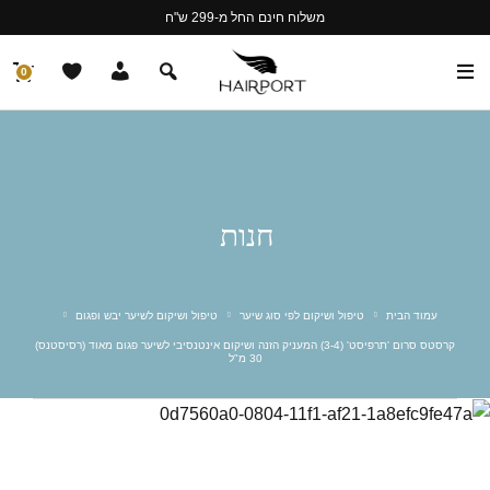
משלוח חינם החל מ-299 ש"ח
0
חנות
עמוד הבית
טיפול ושיקום לפי סוג שיער
טיפול ושיקום לשיער יבש ופגום
קרסטס סרום 'תרפיסט' (3-4) המעניק הזנה ושיקום אינטנסיבי לשיער פגום מאוד (רסיסטנס)
30 מ"ל