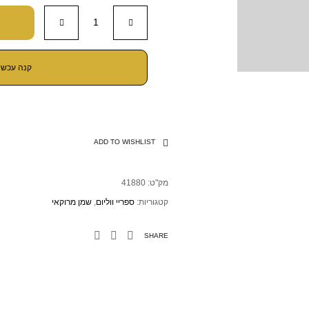
קנה עכשיו
ADD TO WISHLIST
מק"ט:
41880
קטגוריות:
ספריי ווליום
,
שמן מרוקאי
SHARE