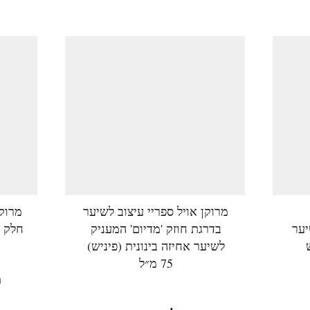
מרוקן אויל ספריי עיצוב לשיער
מרוק
יער
בדרגת חוזק 'מדיום' המעניק
חלק ומ
לשיער אחיזה בינונית (פיניש)
75 מ״ל
מ