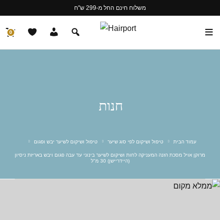
משלוח חינם החל מ-299 ש"ח
0
חנות
עמוד הבית
טיפול ושיקום לפי סוג שיער
טיפול ושיקום לשיער יבש ופגום
מרוקן אויל מסכת הזנה המעניקה לחות ושיקום לשיער בינוני עד עבה פגום ויבש באריזת ניסיון
(היידריישן) 30 מ"ל