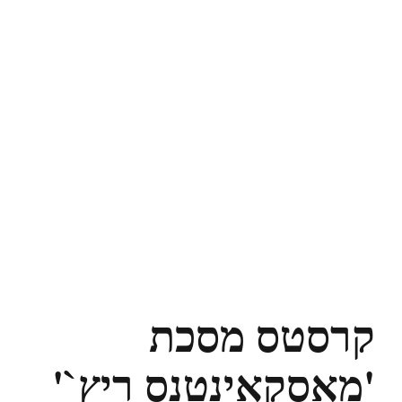
קרסטס מסכת
'מאסקאינטנס ריץ`'