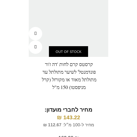
OUT OF STOCK
קרסטס קרם לחות 'דה ז'ור
קרס
פונדמנטל' לשיער מתולתל עד
קרים
מתולתל מאוד או מקורזל (קרל
לח
מניפסטו) 150 מ"ל
מחיר לחברי מועדון:
מ
₪
143.22
מחיר ל-100 מ״ל:
112.67
₪
מח