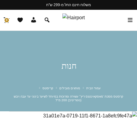
משלוח חינם החל מ-299 ש"ח
0
חנות
עמוד הבית
מותגים מובילים
קריסטס
קרסטס מסכת 'מאסקאינטנס ריץ`' עשירה ומרוכזת במיוחד לשיער בינוני עד עבה ויבש
(נוטריטיב) 200 מ"ל