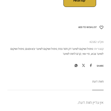
קנה עכשיו
ADD TO WISHLIST
מק"ט:
42182
קטגוריות:
טיפול ושיקום לשיער דק חסר נפח
,
טיפול ושיקום לשיער יבש ופגום
,
טיפול ושיקום
לשיער צבוע
,
מיי וואי
,
קרם לחות לשיער
SHARE
חוות דעת
אין עדיין חוות דעת.