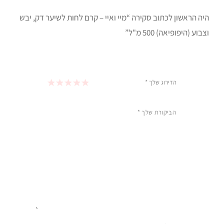
היה הראשון לכתוב סקירה “מיי ואיי – קרם לחות לשיער דק, יבש
וצבוע (היפופיאה) 500 מ"ל”
הדירוג שלך
*
1 מתוך 5 כוכבים
2 מתוך 5 כוכבים
3 מתוך 5 כוכבים
4 מתוך 5 כוכבים
5 מתוך 5 כוכבים