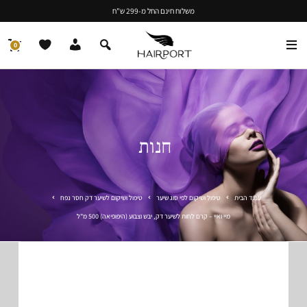
משלוח חינם החל מ-299 ש"ח
0
חנות
עמוד הבית
טיפול ושיקום לפי סוג שיער
טיפול ושיקום לשיער דק חסר נפח
מיי ואיי – קרם לחות לשיער דק, יבש וצבוע (היפופיאה) 500 מ"ל