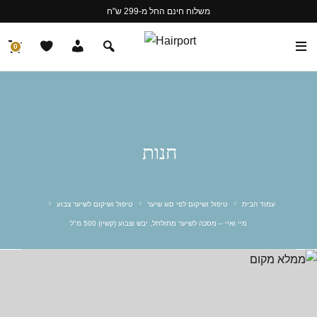
משלוח חינם החל מ-299 ש"ח
0
חנות
עמוד הבית
טיפול ושיקום לפי סוג שיער
טיפול ושיקום לשיער צבוע
מיי ואיי – מסכה לשיער מתולתל, יבש וצבוע (קשיו) 500 מ"ל