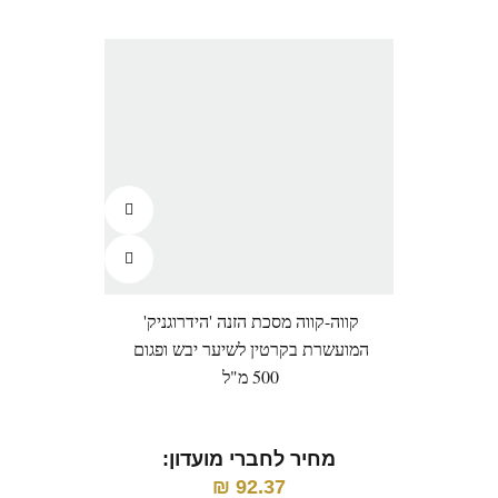
קווה-קווה מסכת הזנה 'הידרוגניק'
אנג'
המועשרת בקרטין לשיער יבש ופגום
500 מ"ל
מ
מחיר לחברי מועדון:
₪
92.37
מח