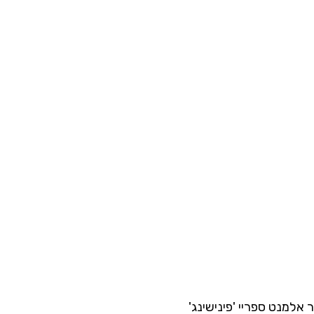
ר אלמנט ספריי 'פינישינג'
פאוור אלמנט ספריי לשי