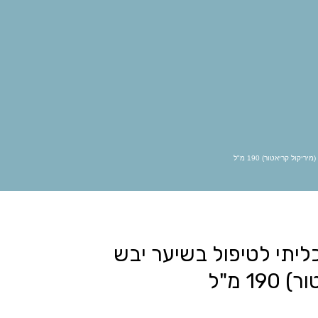
אגו
אובליפיחה
אוקטן פרל
אייזיק קוסמטיקס
אנגליקה
ארגניה
בייביליס פרו
ג’ויקו
גול
גליזנטין
היירסנס
וולדן
לה בוטה
לה ריץ
מטריקס
מיי וואי
ססוניק
סקסי הייר
פסטל
פרקום
קול קריאטור) 190 מ"ל
קורטקס ביוטי
קוריוליס
שוורצקופ
שמן מרוקאי
ליתי לטיפול בשיער יבש
1 מ"ל