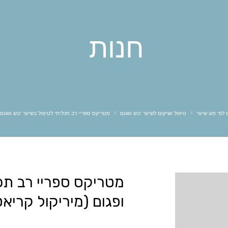
K18
אבלנץ
אולייר
אולפלקס
אינפינטי
אליאן
חנות
בי יו
ביוטופ
גדעון קוסמטיקס
גוטוקולה
דניאל׳ס
הייר סטארס HS
וולנס
טופיק
מון פלטין
מורנה מיה
מילר
סאקסס
פאוור אלמנטס
פול מיטשל
ם לפי סוג שיער
טיפול ושיקום לשיער יבש ופגום
מטריקס ספריי רב תכליתי לטיפול בשיער יבש ופגום (מירי
קאדוס
קווה קווה
קריסטס
רבלון
מטריקס ספריי רב תכ
ופגום (מיריקול קריאטור) 90