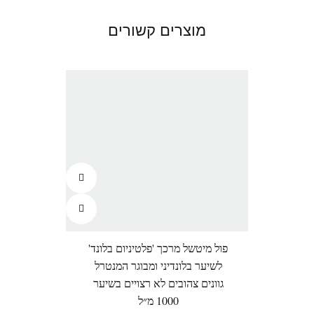
מוצרים קשורים
פול מיטשל מרכך 'פלטיניום בלונד'
אולפ
לשיער בלונדיני ומבוגר המנטרל
5+4' לשיקום השי
גוונים צהובים לא רצויים בשיער
1000 מ״ל