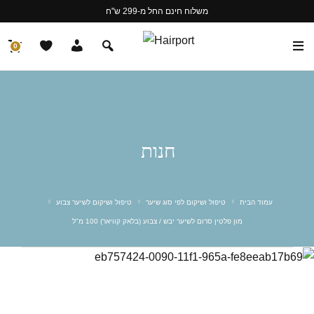
משלוח חינם החל מ-299 ש"ח
0
חנות
עמוד הבית
טיפול ושיקום לפי סוג שיער
טיפול ושיקום לשיער צבוע
מון פלטין סרום לשיער יבש / צבוע (בלאק קוויאר) 100 מ"ל