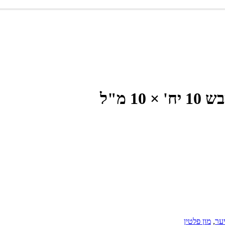
1 מ"ל
ער
,
מון פלטין