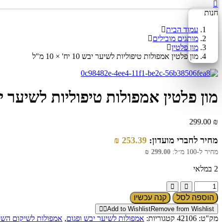
חנות
עמוד הבית
מותגים מובילים
מון פלטין
מון פלטין אמפולות טיפוליות לשיער יבש 10 יח' × 10 מ"ל
מון פלטין אמפולות טיפוליות לשיער יבש 10 יח' × 0
299.00
₪
מחיר לחברי מועדון:
253.39
₪
מחיר ל-100 מ״ל:
299.00
₪
2 במלאי
הוספה לסל
קנה עכשיו
Add to Wishlist
Remove from Wishlist
מק"ט:
42106
קטגוריות:
אמפולות לשיער יבש ופגום
,
אמפולות לשיקום השי