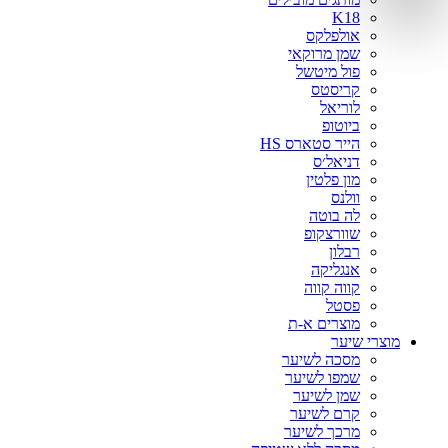
אינדולה
K18
בוטניקה
אולפלקס
ג׳ויה
שמן מרוקאי
פול מיטשל
גנוריס
קריסטס
וולה
לוריאל
לוריאל
ביוטופ
הייר סטארס HS
מיי קארלי וואי
דניאל׳ס
סרינה קיי
מון פלטין
ציטוזן
וולנס
קיון
לה בוטה
שוורצקופ
רבלון
אנגליקה
קווה קווה
פסטל
מוצרים א-ת
מוצרי שיער
מסכה לשיער
שמפו לשיער
שמן לשיער
קרם לשיער
מרכך לשיער