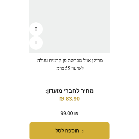
מרוקן אויל מברשת פן קרמית עגולה
קו
לשיער 55 מ״מ
מ
מחיר לחברי מועדון:
₪
83.90
99.00
₪
הוספה לסל