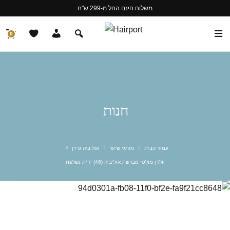
משלוח חינם החל מ-299 ש"ח
0
חנות
עמוד הבית
מותגי שיער
אוליביה גרדן
וולדן מולטי מברשת אוליביה (46) ידית נשלפת