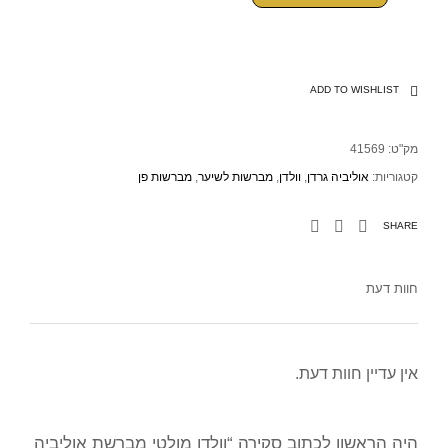
ADD TO WISHLIST
מק"ט:
41569
קטגוריות:
אוליביה גרדן
,
וולדן
,
מברשות לשיער
,
מברשות פן
SHARE
חוות דעת
אין עדיין חוות דעת.
היה הראשון לכתוב סקירה “וולדן מולטי מברשת אוליביה