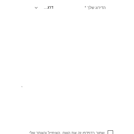
הדירוג שלך
*
שמור בדפדפן זה את השם, האימייל והאתר שלי