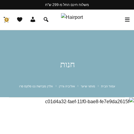
משלוח חינם החל מ-299 ש"ח
0
חנות
עמוד הבית
מותגי שיער
אוליביה גרדן
וולדן מברשת ננו פלקס פרו