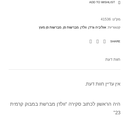
ADD TO WISHLIST
מק"ט:
41536
קטגוריות:
אוליביה גרדן
,
וולדן
,
מברשות פן
,
מברשות פן מעץ
SHARE
חוות דעת
אין עדיין חוות דעת.
היה הראשון לכתוב סקירה “וולדן מברשת במבוק קרמית
23”