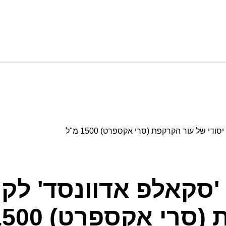
י של עור הקרקפת (סרי אקספרט) 1500 מ"ל
'סקאלפ אדוונסד' לקר
י אקספרט) 1500 מ"ל