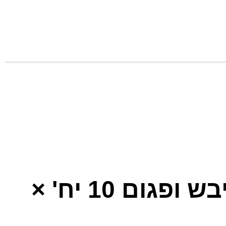
וולנס אמפולות טיפוליות ומשקמות לשיער יבש ופגום 10 יח' ×