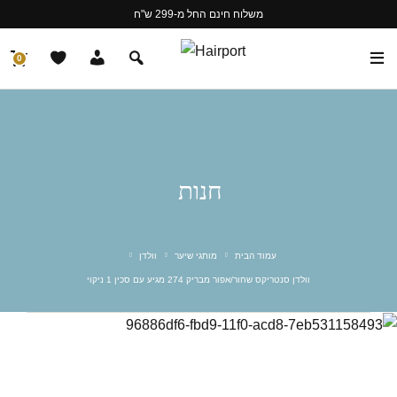
משלוח חינם החל מ-299 ש"ח
0
חנות
עמוד הבית
מותגי שיער
וולדן
וולדן סנטריקס שחור/אפור מבריק 274 מגיע עם סכין 1 ניקוי