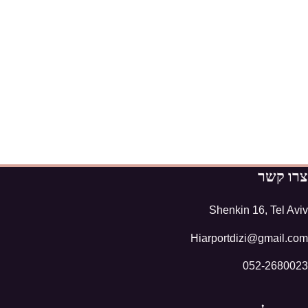
צרו קשר
Shenkin 16, Tel Aviv
Hiarportdizi@gmail.com
052-2680023