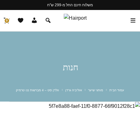
משלוח חינם החל מ-299 ש"ח
0
חנות
עמוד הבית
מותגי שיער
אוליביה גרדן
וולדן סט – 4 מברשות ננו טרמיק