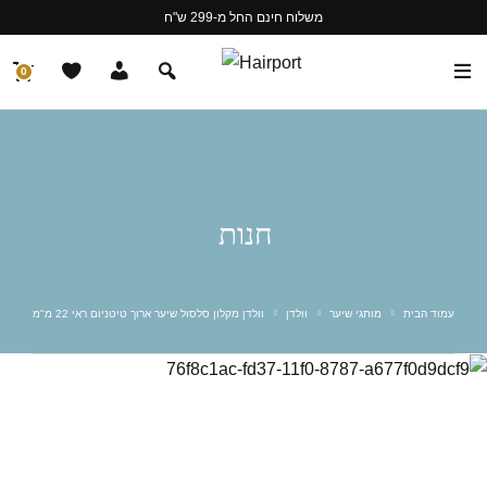
משלוח חינם החל מ-299 ש"ח
0
חנות
עמוד הבית
מותגי שיער
וולדן
וולדן מקלון סלסול שיער ארוך טיטניום ראי 22 מ"מ