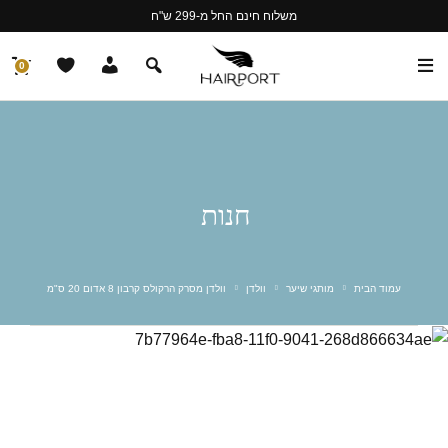
משלוח חינם החל מ-299 ש"ח
0
חנות
עמוד הבית
מותגי שיער
וולדן
וולדן מסרק הרקולס קרבון 8 אדום 20 ס"מ